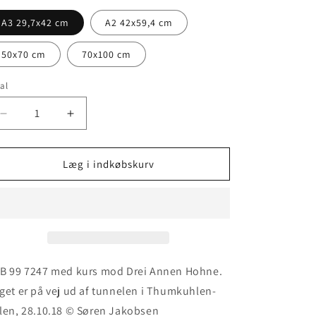
A3 29,7x42 cm
A2 42x59,4 cm
50x70 cm
70x100 cm
al
tal
Reducer
Øg
antallet
antallet
for
for
HSB
HSB
Læg i indkøbskurv
99
99
7247
7247
ved
ved
tunnelen
tunnelen
i
i
Thumkuhlen-
Thumkuhlen-
dalen
dalen
B 99 7247 med kurs mod Drei Annen Hohne. 
get er på vej ud af tunnelen i Thumkuhlen-
len, 28.10.18 © Søren Jakobsen