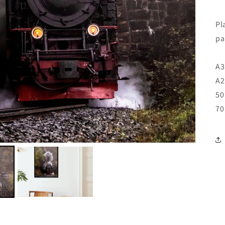
Pl
pa
A3
A2
50
70