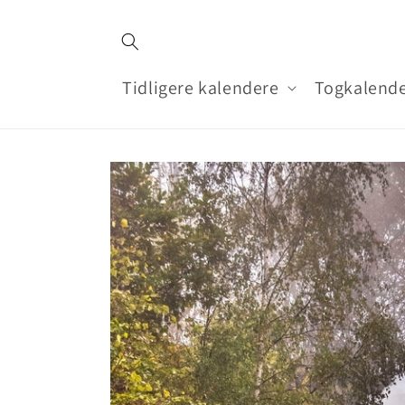
Gå til
indhold
Tidligere kalendere
Togkalende