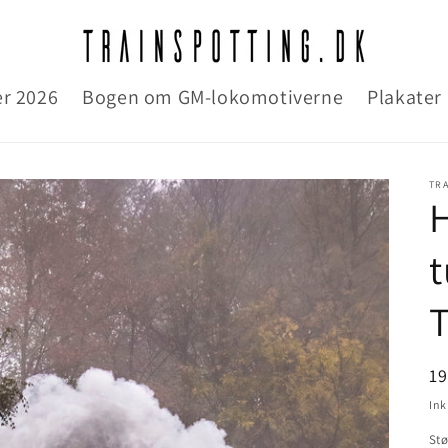
r 2026
Bogen om GM-lokomotiverne
Plakater
TR
H
t
N
1
Ink
Stø