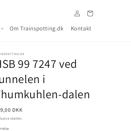
Log
Indkøbskurv
ind
Om Trainspotting.dk
Kontakt
AINSPOTTING.DK
SB 99 7247 ved
unnelen i
Thumkuhlen-dalen
ormalpris
99,00 DKK
lusive skatter.
rrelse