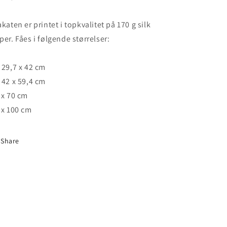
akaten er printet i topkvalitet på 170 g silk 
per. Fåes i følgende størrelser:
 29,7 x 42 cm 
 42 x 59,4 cm 
 x 70 cm
 x 100 cm
Share