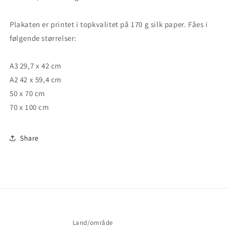
Plakaten er printet i topkvalitet på 170 g silk paper. Fåes i 
følgende størrelser:
A3 29,7 x 42 cm 
A2 42 x 59,4 cm 
50 x 70 cm
70 x 100 cm
Share
Land/område