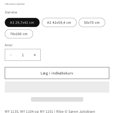
Inklusive skatter.
Størrelse
A3 29,7x42 cm
A2 42x59,4 cm
50x70 cm
70x100 cm
Antal
Antal
Reducer
Øg
antallet
antallet
for
for
MY
MY
Læg i indkøbskurv
1135
1135
i
i
Ribe
Ribe
MY 1135, MY 1104 og MY 1101 i Ribe © Søren Jakobsen