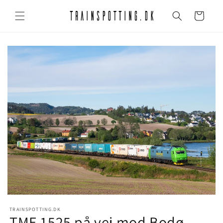
Gå til
indhold
Indkøbskurv
TRAINSPOTTING.DK
TME 1525 på vej mod Bodø