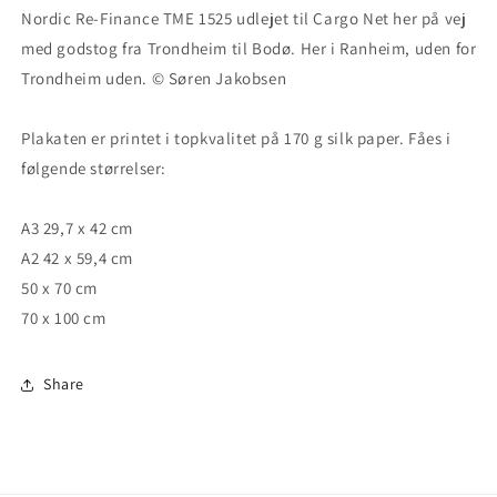
Bodø
Bodø
Nordic Re-Finance TME 1525 udlejet til Cargo Net her på vej 
med godstog fra Trondheim til Bodø. Her i Ranheim, uden for 
Trondheim uden. © Søren Jakobsen
Plakaten er printet i topkvalitet på 170 g silk paper. Fåes i 
følgende størrelser:
A3 29,7 x 42 cm 
A2 42 x 59,4 cm 
50 x 70 cm
70 x 100 cm
Share