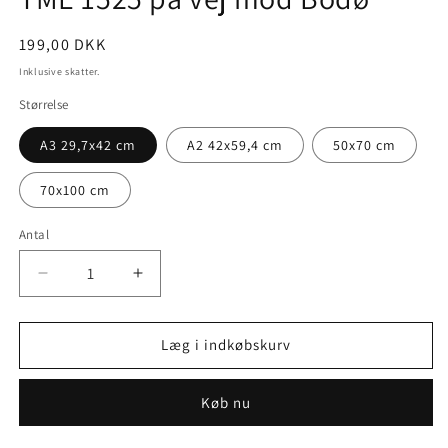
Normalpris
199,00 DKK
Inklusive skatter.
Størrelse
A3 29,7x42 cm
A2 42x59,4 cm
50x70 cm
70x100 cm
Antal
Antal
Reducer
Øg
antallet
antallet
for
for
TME
TME
Læg i indkøbskurv
1525
1525
på
på
Køb nu
vej
vej
mod
mod